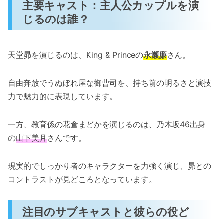
主要キャスト：主人公カップルを演
じるのは誰？
天堂昴を演じるのは、King & Princeの
永瀬廉
さん。
自由奔放でうぬぼれ屋な御曹司を、持ち前の明るさと演技
力で魅力的に表現しています。
一方、教育係の花倉まどかを演じるのは、乃木坂46出身
の
山下美月
さんです。
現実的でしっかり者のキャラクターを力強く演じ、昴との
コントラストが見どころとなっています。
注目のサブキャストと彼らの役ど