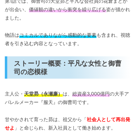
第1話では、御曹司の天堂昴と平凡な会社員の花倉まどか
が出会い、
価値観の違いから衝突を繰り広げる
姿が描かれ
ました。
物語は
コミカルでありながら感動的な要素
も含まれ、視聴
者を引き込む内容となっています。
ストーリー概要：平凡な女性と御曹
司の恋模様
主人公・
天堂昴（永瀬廉）
は、
総資産3,000億円
の大手ア
パレルメーカー『服天』の御曹司です。
甘やかされて育った昴は、祖父から「
社会人として再出発
せよ
」と命じられ、新入社員として働き始めます。