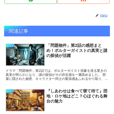
naru
関連記事
「問題物件」第2話の感想まと
ドラマ
め！ポルターガイストの真実と謎
の探偵が活躍
ドラマ「問題物件」第2話では、ポルターガイスト現象を巡る驚きの
真実が明らかになり、謎の探偵がその存在感を一層高めました。 部
屋に隠された秘密、キャラクター同士の緊張感あふれるやり取り、そ
して予想外の結末が視聴者の注目を集めています。 この記...
『しあわせは食べて寝て待て』団
ドラマ
地・ロケ地はどこ？心ほぐれる舞
台の魅力