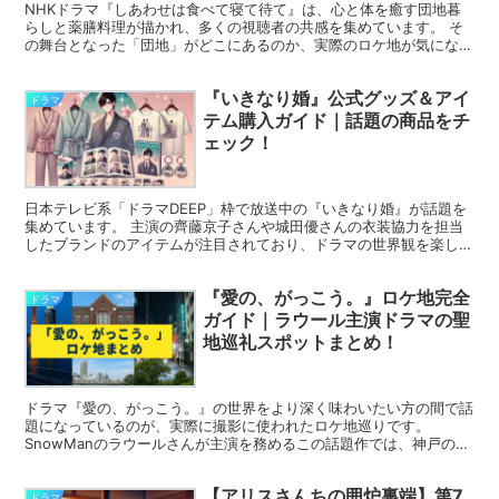
NHKドラマ『しあわせは食べて寝て待て』は、心と体を癒す団地暮
らしと薬膳料理が描かれ、多くの視聴者の共感を集めています。 そ
の舞台となった「団地」がどこにあるのか、実際のロケ地が気になっ
ている方も多いのではないでしょうか。 本記事では、撮影...
『いきなり婚』公式グッズ＆アイ
ドラマ
テム購入ガイド｜話題の商品をチ
ェック！
日本テレビ系「ドラマDEEP」枠で放送中の『いきなり婚』が話題を
集めています。 主演の齊藤京子さんや城田優さんの衣装協力を担当
したブランドのアイテムが注目されており、ドラマの世界観を楽しめ
る公式グッズも登場しています。 本記事では、『いきな...
『愛の、がっこう。』ロケ地完全
ドラマ
ガイド｜ラウール主演ドラマの聖
地巡礼スポットまとめ！
ドラマ『愛の、がっこう。』の世界をより深く味わいたい方の間で話
題になっているのが、実際に撮影に使われたロケ地巡りです。
SnowManのラウールさんが主演を務めるこの話題作では、神戸の港
町から埼玉の高校、東京の夜景スポットまで多彩なロケーシ...
【アリスさんちの囲炉裏端】第7
ドラマ