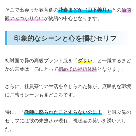
そこで出会った教育係の
花倉まどか（山下美月）
との
価値
観のぶつかり合い
が物語の中心となります。
印象的なシーンと心を掴むセリフ
初対面で昴の高級ブランド服を「
ダサい
」と一蹴するまど
かの言葉は、昴にとって
初めての挫折体験
となります。
さらに、社員寮での生活を命じられた昴が、庶民的な環境
に戸惑うシーンも見どころです。
特に、「
教師に怒られたことすらないのに！
」と叫ぶ昴の
セリフには彼の未熟さが現れ、視聴者の笑いを誘いまし
た。