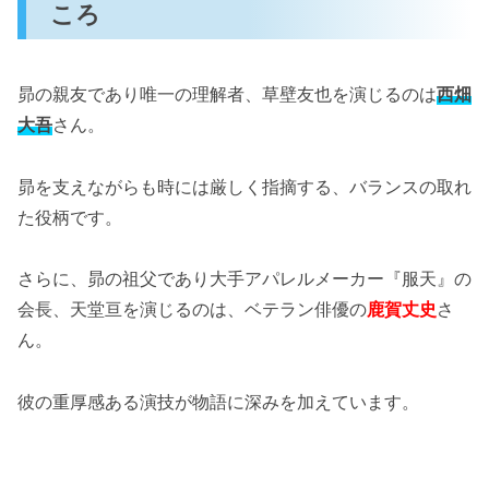
ころ
昴の親友であり唯一の理解者、草壁友也を演じるのは
西畑
大吾
さん。
昴を支えながらも時には厳しく指摘する、バランスの取れ
た役柄です。
さらに、昴の祖父であり大手アパレルメーカー『服天』の
会長、天堂亘を演じるのは、ベテラン俳優の
鹿賀丈史
さ
ん。
彼の重厚感ある演技が物語に深みを加えています。