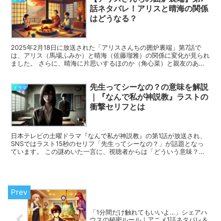
話ネタバレ！アリスと晴海の関係
はどうなる？
2025年2月18日に放送された「アリスさんちの囲炉裏端」第7話で
は、アリス（馬場ふみか）と晴海（佐藤瑠雅）の関係に変化が見られ
ました。 さらに、晴海に片思いするほのか（角心菜）と親友のあか
り（南琴奈）もアリスの古民家を訪れ、心境の変化を迎...
先生ってシーなの？の意味を解説
ドラマ
｜『なんで私が神説教』ラストの
衝撃セリフとは
日本テレビの土曜ドラマ『なんで私が神説教』の第1話が放送され、
SNSではラスト15秒のセリフ「先生ってシーなの？」が話題となっ
ています。 この謎めいた一言に、視聴者からは「どういう意味？」
「続きが気になる！」といった声が続出。X（旧Twit...
「1分間だけ触れてもいいよ…」シェアハ
ウスの秘密ルール｜アニメ1話ネタバレ＆