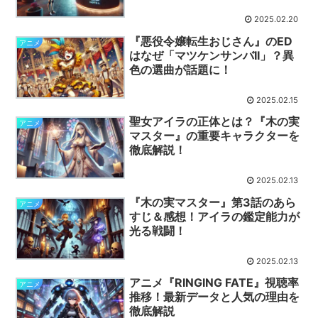
2025.02.20
『悪役令嬢転生おじさん』のED
アニメ
はなぜ「マツケンサンバII」？異
色の選曲が話題に！
2025.02.15
聖女アイラの正体とは？『木の実
アニメ
マスター』の重要キャラクターを
徹底解説！
2025.02.13
『木の実マスター』第3話のあら
アニメ
すじ＆感想！アイラの鑑定能力が
光る戦闘！
2025.02.13
アニメ『RINGING FATE』視聴率
アニメ
推移！最新データと人気の理由を
徹底解説