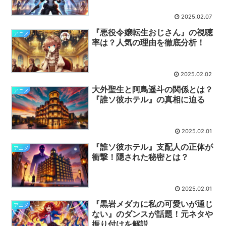
2025.02.07
『悪役令嬢転生おじさん』の視聴
アニメ
率は？人気の理由を徹底分析！
2025.02.02
大外聖生と阿鳥遥斗の関係とは？
アニメ
『誰ソ彼ホテル』の真相に迫る
2025.02.01
『誰ソ彼ホテル』支配人の正体が
アニメ
衝撃！隠された秘密とは？
2025.02.01
『黒岩メダカに私の可愛いが通じ
アニメ
ない』のダンスが話題！元ネタや
振り付けを解説