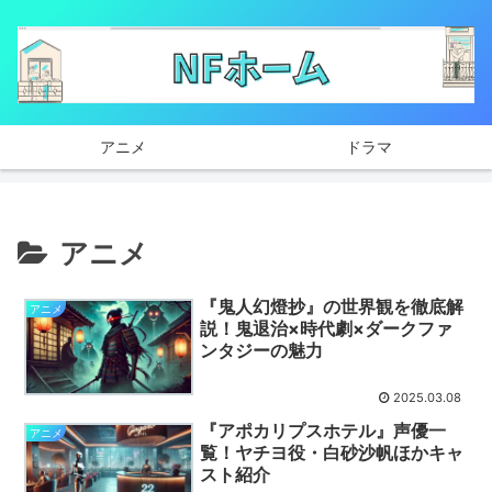
アニメ
ドラマ
アニメ
『鬼人幻燈抄』の世界観を徹底解
アニメ
説！鬼退治×時代劇×ダークファ
ンタジーの魅力
2025.03.08
『アポカリプスホテル』声優一
アニメ
覧！ヤチヨ役・白砂沙帆ほかキャ
スト紹介