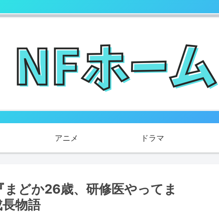
アニメ
ドラマ
『まどか26歳、研修医やってま
成長物語