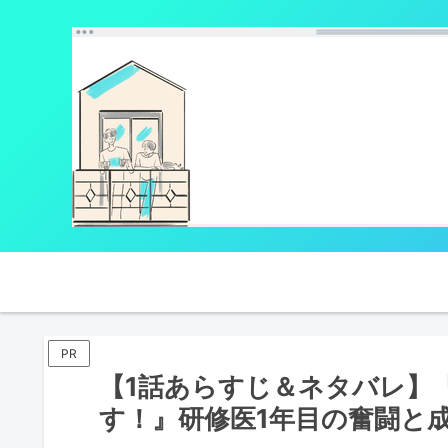
PR
【1話あらすじ＆ネタバレ】
す！』研修医1年目の奮闘と