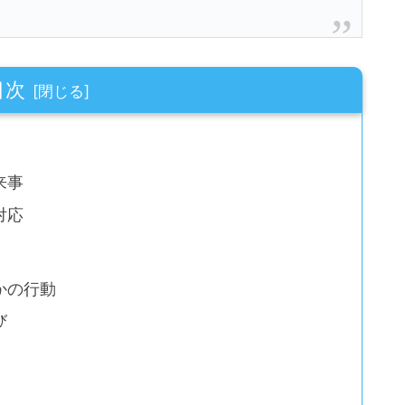
目次
来事
対応
かの行動
び