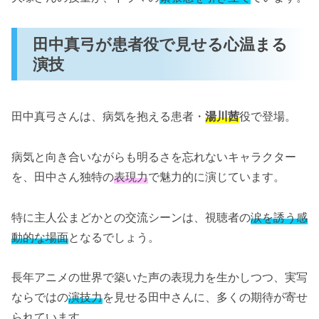
田中真弓が患者役で見せる心温まる
演技
田中真弓さんは、病気を抱える患者・
湯川茜
役で登場。
病気と向き合いながらも明るさを忘れないキャラクター
を、田中さん独特の
表現力
で魅力的に演じています。
特に主人公まどかとの交流シーンは、視聴者の
涙を誘う感
動的な場面
となるでしょう。
長年アニメの世界で築いた声の表現力を生かしつつ、実写
ならではの
演技力
を見せる田中さんに、多くの期待が寄せ
られています。