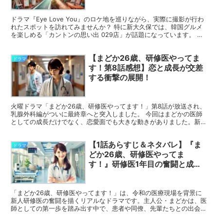
ドラマ『Eye Love You』のロケ地を巡りながら、実際に撮影が行わ
れたスポットを訪れてみませんか？ 特に新大久保では、韓国グルメ
を楽しめる「カントンの思い出 029店」が話題になっています。 さ
らに、撮影の雰囲気を味わった後は、温泉で...
【まどか26歳、研修医やってま
ドラマ
す！第8話感想】恋と成長が交差
する衝撃の展開！
火曜ドラマ「まどか26歳、研修医やってます！」第8話が放送され、
乳腺外科編がついに最終章へと突入しました。 今回はまどかの医師
としての成長だけでなく、恋愛面でも大きな動きがありました。新た
な恋のライバルが登場し、まどかの気持ちにも変化が…？...
【1話あらすじ＆ネタバレ】『ま
ドラマ
どか26歳、研修医やってま
す！』研修医1年目の奮闘と成長
物語
「まどか26歳、研修医やってます！」は、令和の医療現場を背景に
新人研修医の奮闘を描くリアルなドラマです。主人公・まどかは、医
師としての第一歩を踏み出す中で、患者や同僚、先輩たちとの出会い
を通じて成長していきます。 1話では、清桜総合病院での...