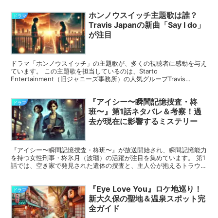
ホンノウスイッチ主題歌は誰？
ドラマ
Travis Japanの新曲「Say I do」
が注目
ドラマ「ホンノウスイッチ」の主題歌が、多くの視聴者に感動を与え
ています。 この主題歌を担当しているのは、Starto
Entertainment（旧ジャニーズ事務所）の人気グループTravis
Japan。その楽曲「Say I do」は、ド...
『アイシー〜瞬間記憶捜査・柊
ドラマ
班〜』第1話ネタバレ＆考察！過
去が現在に影響するミステリー
『アイシー〜瞬間記憶捜査・柊班〜』が放送開始され、瞬間記憶能力
を持つ女性刑事・柊氷月（波瑠）の活躍が注目を集めています。 第1
話では、空き家で発見された遺体の捜査と、主人公が抱えるトラウマ
が交錯し、物語が深まる展開が見どころです。 本記事で...
『Eye Love You』ロケ地巡り！
ドラマ
新大久保の聖地＆温泉スポット完
全ガイド