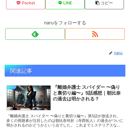
Pocket
LINE
コピー
naruをフォローする
naru
関連記事
『離婚弁護士 スパイダー 〜偽り
ドラマ
と裏切り編〜』5話感想｜朝比奈
の過去は明かされる？
『離婚弁護士 スパイダー 〜偽りと裏切り編〜』第5話が放送され、
多くの視聴者が注目したのは朝比奈玲於（寺西拓人）の過去がついに
明かされるのかどうかという点でした。 これまでミステリアスな存
在として描かれてきた朝比奈ですが、5話では彼の生い立...