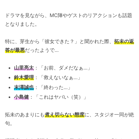
ドラマを見ながら、MC陣やゲストのリアクションも話題
となりました。
特に、芽生から「彼女できた？」と聞かれた際、
拓未の返
答が最悪
だったようで…
山里亮太
：「お前、ダメだなぁ…」
鈴木愛理
：「救えないなぁ…」
末澤誠也
：「終わった…」
小島健
：「これはヤバい（笑）」
拓未のあまりにも
煮え切らない態度
に、スタジオ一同が絶
句。