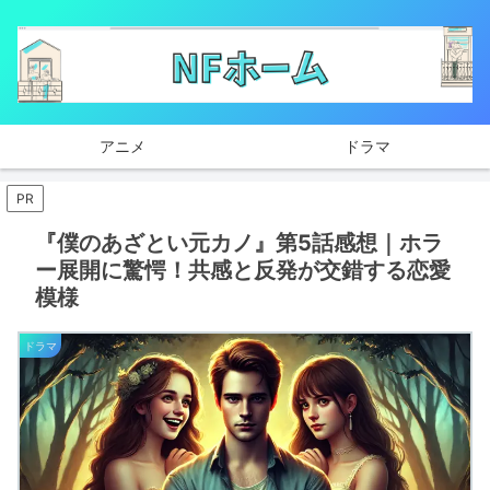
アニメ
ドラマ
PR
『僕のあざとい元カノ』第5話感想｜ホラ
ー展開に驚愕！共感と反発が交錯する恋愛
模様
ドラマ