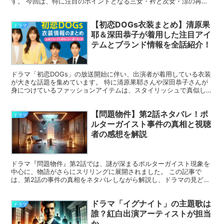
す。 今回は、特に注目のポイントとなる三女・衿と次女・涼の再会
や、姉妹関係の変化について詳しくネタバレ解説します。 第...
【初恋DOGs衣装まとめ】清原果
ドラマ
耶＆深田恭子が着用した注目アイ
テムとブランド情報を全話紹介！
ドラマ「初恋DOGs」の放送開始に伴い、出演者が着用している衣装
が大きな話題を集めています。 特に清原果耶さんや深田恭子さんが
身につけているファッションアイテムは、スタイリッシュで真似した
くなると注目されています。 この記事では、「初恋DO...
【問題物件】第2話ネタバレ！ポ
ドラマ
ルターガイスト事件の真相と視聴
者の感想を解説
ドラマ『問題物件』第2話では、謎が深まるポルターガイスト現象を
中心に、物語がさらにスリリングに展開されました。 この記事で
は、第2話の事件の真相をネタバレしながら解説し、ドラマの見どこ
ろをお届けします。 視聴者の感想やSNSでの反応もまとめ...
ドラマ「イグナイト」の主題歌は
ドラマ
誰？紅白出演アーティストが担当
か