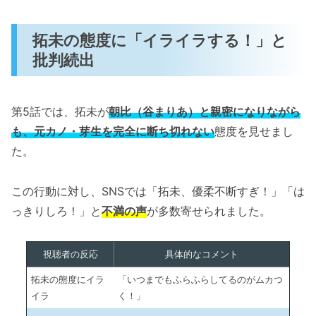
拓未の態度に「イライラする！」と
批判続出
第5話では、拓未が
朝比（谷まりあ）と親密になりながら
も、元カノ・芽生を完全に断ち切れない
態度を見せまし
た。
この行動に対し、SNSでは「拓未、優柔不断すぎ！」「は
っきりしろ！」と
不満の声
が多数寄せられました。
視聴者の反応
具体的なコメント
拓未の態度にイラ
「いつまでもふらふらしてるのがムカつ
イラ
く！」