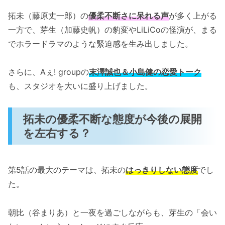
拓未（藤原丈一郎）の
優柔不断さに呆れる声
が多く上がる
一方で、芽生（加藤史帆）の豹変やLiLiCoの怪演が、まる
でホラードラマのような緊迫感を生み出しました。
さらに、Aぇ! groupの
末澤誠也＆小島健の恋愛トーク
も、スタジオを大いに盛り上げました。
拓未の優柔不断な態度が今後の展開
を左右する？
第5話の最大のテーマは、拓未の
はっきりしない態度
でし
た。
朝比（谷まりあ）と一夜を過ごしながらも、芽生の「会い