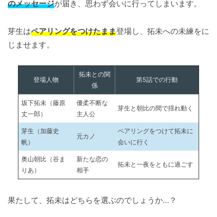
のメッセージ
が届き、思わず会いに行ってしまいます。
芽生は
ペアリングをつけたまま
登場し、拓未への未練をに
じませます。
拓未との関
登場人物
第5話での行動
係
坂下拓未（藤原
優柔不断な
芽生と朝比の間で揺れ動く
丈一郎）
主人公
芽生（加藤史
ペアリングをつけて拓未に
元カノ
帆）
会いに行く
奥山朝比（谷ま
新たな恋の
拓未と一夜をともに過ごす
りあ）
相手
果たして、拓未はどちらを選ぶのでしょうか…？