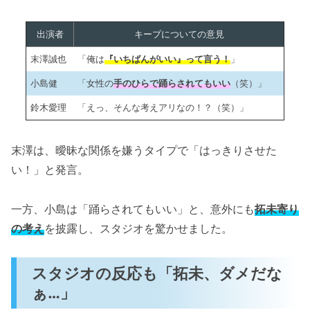
出演者
キープについての意見
末澤誠也
「俺は
『いちばんがいい』って言う！
」
小島健
「女性の
手のひらで踊らされてもいい
（笑）」
鈴木愛理
「えっ、そんな考えアリなの！？（笑）」
末澤は、曖昧な関係を嫌うタイプで「はっきりさせた
い！」と発言。
一方、小島は「踊らされてもいい」と、意外にも
拓未寄り
の考え
を披露し、スタジオを驚かせました。
スタジオの反応も「拓未、ダメだな
ぁ…」