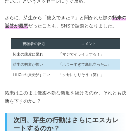
たい…」というメッセージにすぐ反応。
さらに、芽生から「彼女できた？」と聞かれた際の
拓未の
返答が最悪
だったことも、SNSで話題となりました。
視聴者の反応
コメント
拓未の態度に呆れ
「マジでイライラする！」
芽生の豹変が怖い
「ホラーすぎて鳥肌立った…」
LiLiCoの演技がすごい
「クセになりそう（笑）」
拓未はこのまま優柔不断な態度を続けるのか、それとも決
断を下すのか…？
次回、芽生の行動はさらにエスカレ
ートするのか？