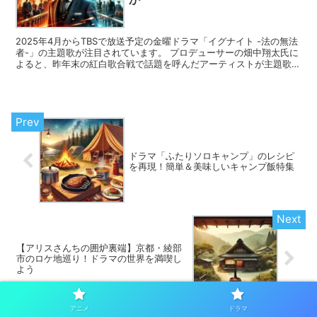
2025年4月からTBSで放送予定の金曜ドラマ「イグナイト -法の無法
者-」の主題歌が注目されています。 プロデューサーの畑中翔太氏に
よると、昨年末の紅白歌合戦で話題を呼んだアーティストが主題歌を
担当すると発表されました。 具体的なアーティ...
ドラマ「ふたりソロキャンプ」のレシピ
を再現！簡単＆美味しいキャンプ飯特集
【アリスさんちの囲炉裏端】京都・綾部
市のロケ地巡り！ドラマの世界を満喫し
よう
アニメ
ドラマ