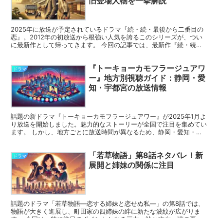
旧登場人物を一挙解説
2025年に放送が予定されているドラマ『続・続・最後から二番目の
恋』。2012年の初放送から根強い人気を誇るこのシリーズが、つい
に最新作として帰ってきます。 今回の記事では、最新作『続・続・
最後から二番目の恋』のキャスト情報をはじめ、過去作...
『トーキョーカモフラージュアワ
ドラマ
ー』地方別視聴ガイド：静岡・愛
知・宇都宮の放送情報
話題の新ドラマ『トーキョーカモフラージュアワー』が2025年1月よ
り放送を開始しました。魅力的なストーリーが全国で注目を集めてい
ます。 しかし、地方ごとに放送時間が異なるため、静岡・愛知・宇
都宮にお住まいの方々は、視聴情報を事前に確認してお...
「若草物語」第8話ネタバレ！新
ドラマ
展開と姉妹の関係に注目
話題のドラマ「若草物語―恋する姉妹と恋せぬ私―」の第8話では、
物語が大きく進展し、町田家の四姉妹の絆に新たな波紋が広がりま