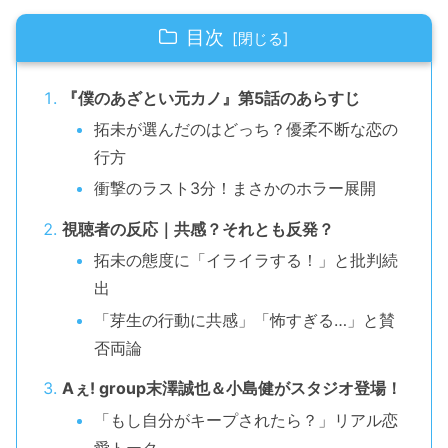
目次
『僕のあざとい元カノ』第5話のあらすじ
拓未が選んだのはどっち？優柔不断な恋の
行方
衝撃のラスト3分！まさかのホラー展開
視聴者の反応｜共感？それとも反発？
拓未の態度に「イライラする！」と批判続
出
「芽生の行動に共感」「怖すぎる…」と賛
否両論
Aぇ! group末澤誠也＆小島健がスタジオ登場！
「もし自分がキープされたら？」リアル恋
愛トーク