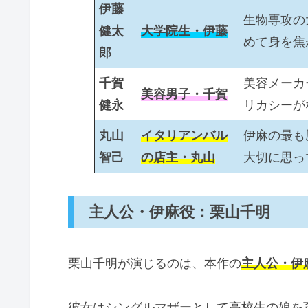
伊藤
生物専攻の
健太
大学院生・伊藤
めて身を焦
郎
千賀
美容メーカ
美容男子・千賀
健永
リカシーが
丸山
イタリアンバル
伊麻の最も
智己
の店主・丸山
大切に思っ
主人公・伊麻役：栗山千明
栗山千明が演じるのは、本作の
主人公・伊
彼女はシングルマザーとして高校生の娘を