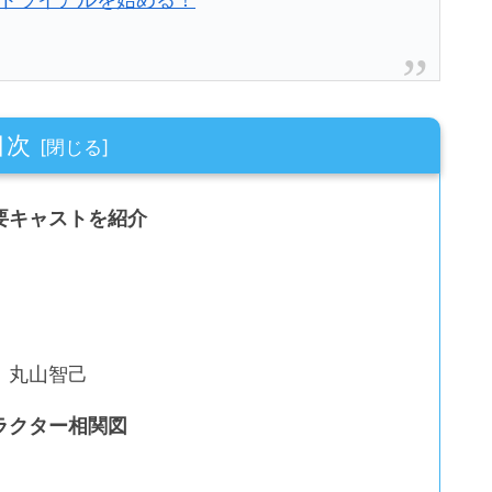
目次
要キャストを紹介
：丸山智己
ラクター相関図