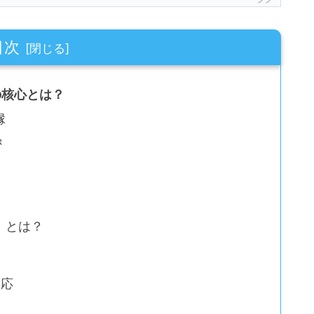
目次
の核心とは？
縁
密
」とは？
反応